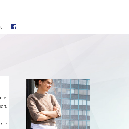
KT
tete
ert.
 sie