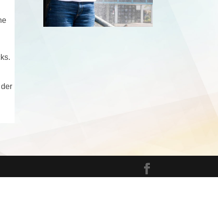
he
ks.
 der